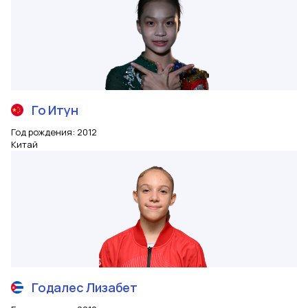
Го
Итун
Год рождения
:
2012
Китай
Годалес
Лизабет