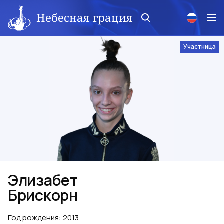
Небесная грация
Участница
Элизабет
Брискорн
Год рождения
:
2013