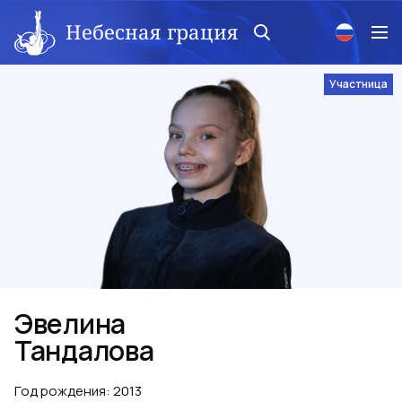
Небесная грация
Участница
Эвелина
Тандалова
Год рождения
:
2013