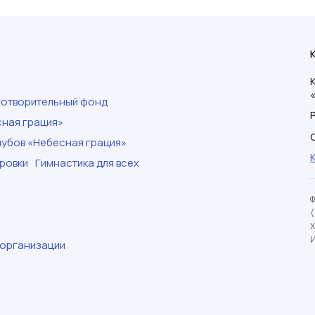
готворительный фонд
ная грация»
убов «Небесная грация»
ровки
Гимнастика для всех
И
 организации