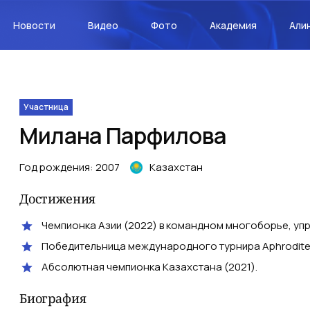
Новости
Видео
Фото
Академия
Али
Участница
Милана
Парфилова
Год рождения
:
2007
Казахстан
Достижения
Чемпионка Азии (2022) в командном многоборье, уп
Победительница международного турнира Aphrodite 
Абсолютная чемпионка Казахстана (2021).
Биография