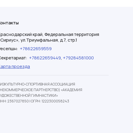
Контакты
Краснодарский край, Федеральная территория
«Сириус», ул.Триумфальная, д.7, стр.1
Ресепшн
:
+78622659559
Секретариат
:
+78622659449
,
+79284581000
Карта проезда
ФИЗКУЛЬТУРНО-СПОРТИВНАЯ АССОЦИАЦИЯ
(НЕКОММЕРЧЕСКОЕ ПАРТНЕРСТВО) «АКАДЕМИЯ
ХУДОЖЕСТВЕННОЙ ГИМНАСТИКИ»
НН: 2367027850
|
ОГРН: 1222300058243