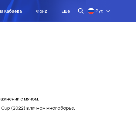
Рус
на Кабаева
Фонд
Еще
ражнении с мячом.
Cup (2022) в личном многоборье.