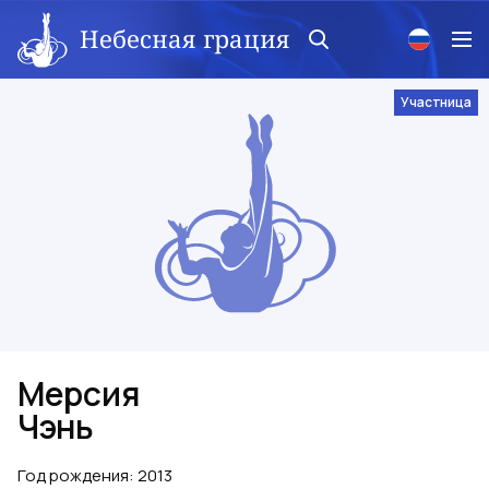
Небесная грация
Участница
Мерсия
Чэнь
Год рождения
:
2013