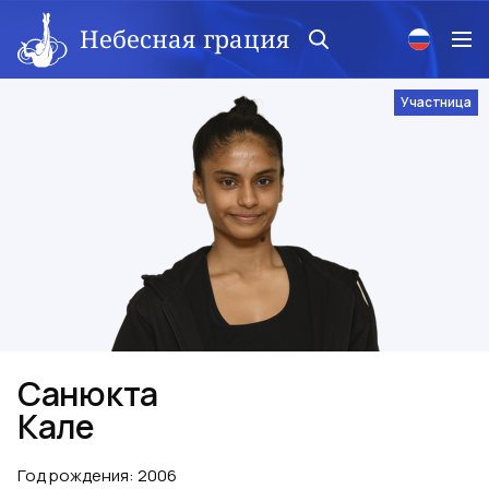
Небесная грация
Участница
Санюкта
Кале
Год рождения
:
2006