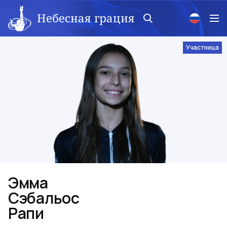
Небесная грация
Участница
Эмма
Сэбальос
Рапи