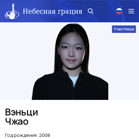
Небесная грация
Участница
Вэньци
Чжао
Год рождения
:
2008