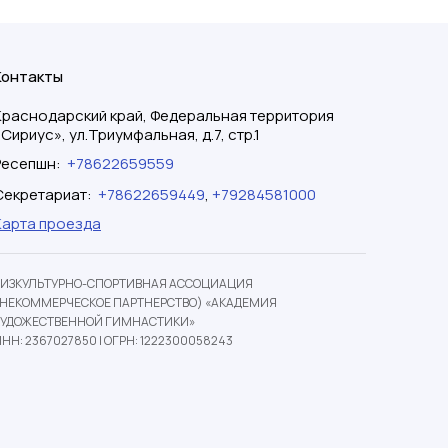
Контакты
Краснодарский край, Федеральная территория
«Сириус», ул.Триумфальная, д.7, стр.1
Ресепшн
:
+78622659559
Секретариат
:
+78622659449
,
+79284581000
Карта проезда
ФИЗКУЛЬТУРНО-СПОРТИВНАЯ АССОЦИАЦИЯ
(НЕКОММЕРЧЕСКОЕ ПАРТНЕРСТВО) «АКАДЕМИЯ
ХУДОЖЕСТВЕННОЙ ГИМНАСТИКИ»
НН: 2367027850
|
ОГРН: 1222300058243