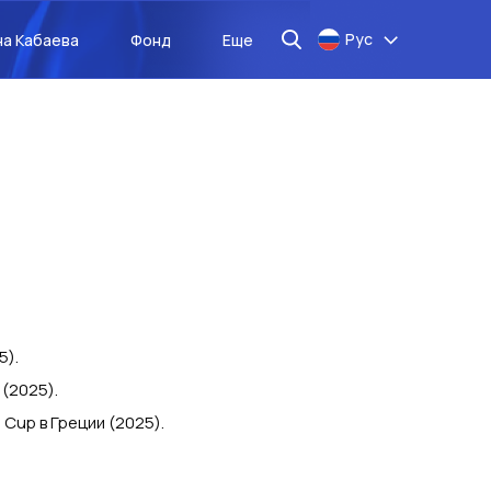
Рус
на Кабаева
Фонд
Еще
5).
(2025).
up в Греции (2025).