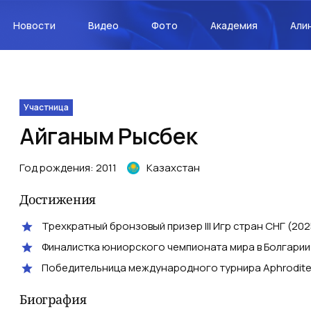
Новости
Видео
Фото
Академия
Али
Участница
Айганым
Рысбек
Год рождения
:
2011
Казахстан
Достижения
Трехкратный бронзовый призер III Игр стран СНГ (202
Финалистка юниорского чемпионата мира в Болгарии 
Победительница международного турнира Aphrodite C
Биография