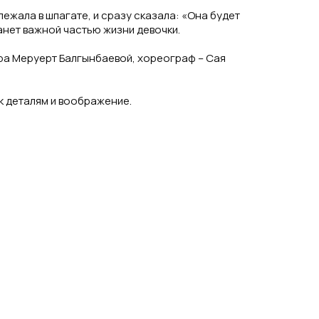
лежала в шпагате, и сразу сказала: «Она будет
анет важной частью жизни девочки.
ра Меруерт Балгынбаевой, хореограф – Сая
к деталям и воображение.