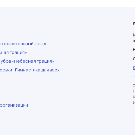
готворительный фонд
ная грация»
убов «Небесная грация»
ровки
Гимнастика для всех
И
 организации