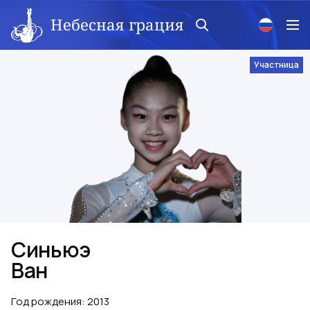
Небесная грация
Участница
Синьюэ
Ван
Год рождения
:
2013