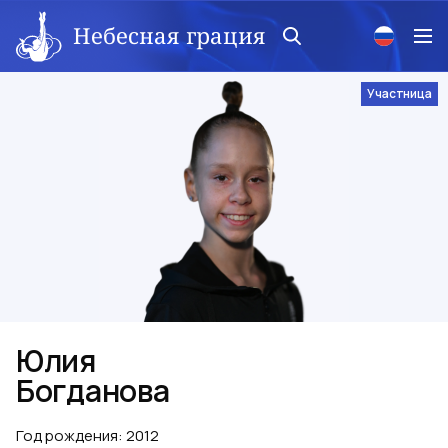
Небесная грация
Участница
Юлия
Богданова
Год рождения
:
2012