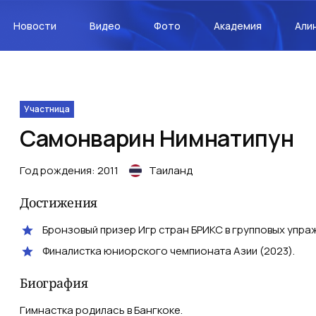
Новости
Видео
Фото
Академия
Али
Участница
Самонварин
Нимнатипун
Год рождения
:
2011
Таиланд
Достижения
Бронзовый призер Игр стран БРИКС в групповых упраж
Финалистка юниорского чемпионата Азии (2023).
Биография
Гимнастка родилась в Бангкоке.