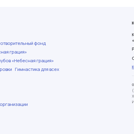
готворительный фонд
ная грация»
убов «Небесная грация»
ровки
Гимнастика для всех
И
 организации