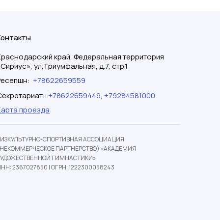
Контакты
Краснодарский край, Федеральная территория
«Сириус», ул.Триумфальная, д.7, стр.1
Ресепшн
:
+78622659559
Секретариат
:
+78622659449
,
+79284581000
Карта проезда
ФИЗКУЛЬТУРНО-СПОРТИВНАЯ АССОЦИАЦИЯ
(НЕКОММЕРЧЕСКОЕ ПАРТНЕРСТВО) «АКАДЕМИЯ
ХУДОЖЕСТВЕННОЙ ГИМНАСТИКИ»
НН: 2367027850
|
ОГРН: 1222300058243