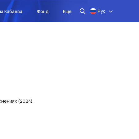
Рус
на Кабаева
Фонд
Еще
нениях (2024).