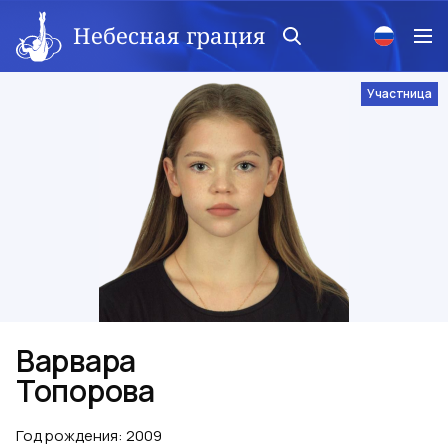
Небесная грация
Участница
Варвара
Топорова
Год рождения
:
2009