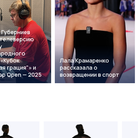
 Губерниев
 телеверсию
у
ародного
 «Кубок
Лала Крамаренко
я грация"» и
рассказала о
Top Open — 2025
возвращении в спорт