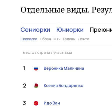
Отдельные виды. Резу
Сениорки
Юниорки
Преюн
Скакалка
Обруч
Мяч
Булавы
Лента
место / страна / участница
1
Вероника
Малинина
2
Ксения
Бондаренко
3
Идо
Ван