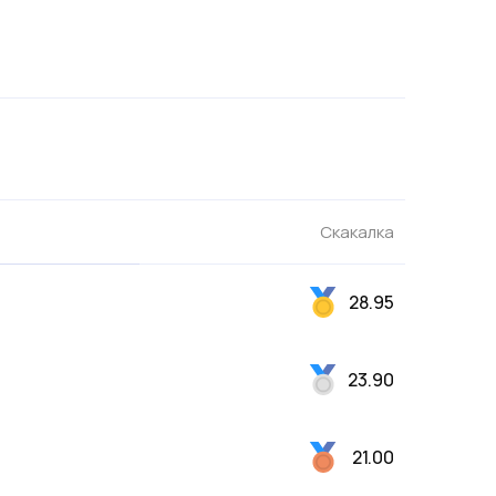
Скакалка
28.95
23.90
21.00