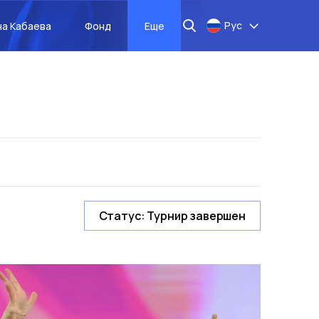
Рус
на Кабаева
Фонд
Еще
Статус
:
Турнир завершен