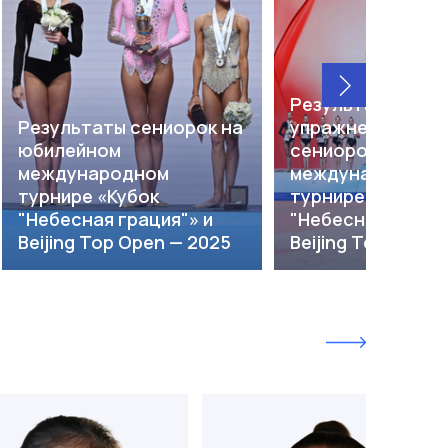
Результаты груп
Результаты сениорок на
упражнений сред
юбилейном
сениорок на
международном
международном
турнире «Кубок
турнире «Кубок
"Небесная грация"» и
"Небесная грация
Beijing Top Open — 2025
Beijing Top Open 