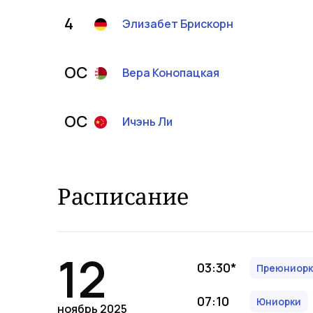
4
Элизабет
Брискорн
OC
Вера
Конопацкая
OC
Ичэнь
Ли
Расписание
12
03:30
*
Преюниорк
07:10
Юниорки
ноябрь 2025