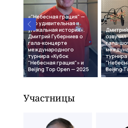
«"Небесная грация" —
это удивительная и
уникальная история».
Дмитрий
Дмитрий Губерниев о
озвучил
гала-концерте
гала-шо
международного
междун
турнира «Кубок
турнира
"Небесная грация"» и
"Небесна
Beijing Top Open — 2025
Beijing 
Участницы