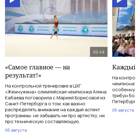
02:49
«Самое главное — на
Каждый 
результат!»
На контрол
чемпионатом
На контрольной тренировке в ЦХГ
особенную 
«Жемчужина» олимпийская чемпионка Алина
трибун боле
Кабаева поговорила с Марией Борисовой из
Петербурга 
Санкт-Петербурга о том, как важно
распределять внимание на каждый аспект
05 августа
программы: не забывать ни про артистку, ни
про техническую составляющую.
05 августа