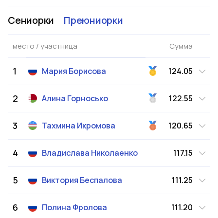
Сениорки
Преюниорки
место / участница
Сумма
1
Мария
Борисова
124.05
2
Алина
Горносько
122.55
3
Тахмина
Икромова
120.65
4
Владислава
Николаенко
117.15
5
Виктория
Беспалова
111.25
6
Полина
Фролова
111.20