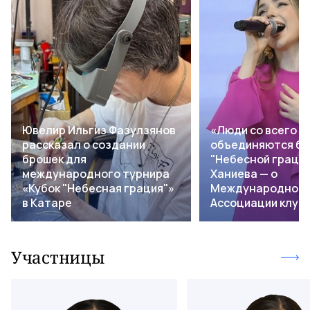
Ювелир Ильгиз Фазулзянов
«Люди со всего м
рассказал о создании
объединяются бл
брошек для
"Небесной грации
международного турнира
Ханиева — о
«Кубок "Небесная грация"»
Международной
в Катаре
Ассоциации клуб
Участницы