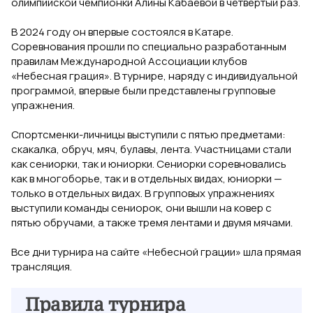
олимпийской чемпионки Алины Кабаевой в четвертый раз.
В 2024 году он впервые состоялся в Катаре.
Соревнования прошли по специально разработанным
правилам Международной Ассоциации клубов
«Небесная грация». В турнире, наряду с индивидуальной
программой, впервые были представлены групповые
упражнения.
Спортсменки-личницы выступили с пятью предметами:
скакалка, обруч, мяч, булавы, лента. Участницами стали
как сениорки, так и юниорки. Сениорки соревновались
как в многоборье, так и в отдельных видах, юниорки —
только в отдельных видах. В групповых упражнениях
выступили команды сениорок, они вышли на ковер с
пятью обручами, а также тремя лентами и двумя мячами.
Все дни турнира на сайте «Небесной грации» шла прямая
трансляция.
Правила турнира