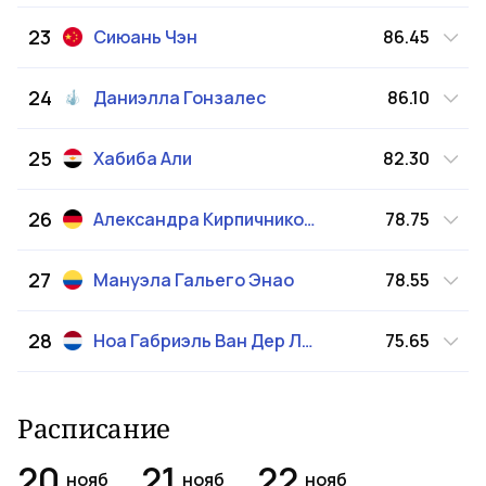
23
Сиюань
Чэн
86.45
24
Даниэлла
Гонзалес
86.10
25
Хабиба
Али
82.30
26
Александра
Кирпичникова
78.75
27
Мануэла
Гальего Энао
78.55
28
Ноа Габриэль
Ван Дер Лан
75.65
Расписание
20
21
22
нояб
нояб
нояб