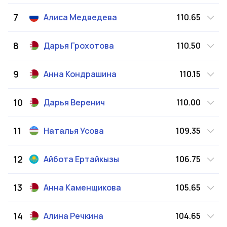
7
Алиса
Медведева
110.65
8
Дарья
Грохотова
110.50
9
Анна
Кондрашина
110.15
10
Дарья
Веренич
110.00
11
Наталья
Усова
109.35
12
Айбота
Ертайкызы
106.75
13
Анна
Каменщикова
105.65
14
Алина
Речкина
104.65