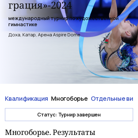
грация»-2024
международный турнир по художественной
гимнастике
Доха, Катар, Арена Aspire Dome
Квалификация
Многоборье
Отдельные вид
Статус
:
Турнир завершен
Многоборье. Результаты