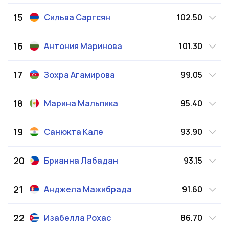
15
Сильва
Саргсян
102.50
16
Антония
Маринова
101.30
17
Зохра
Агамирова
99.05
18
Марина
Мальпика
95.40
19
Санюкта
Кале
93.90
20
Брианна
Лабадан
93.15
21
Анджела
Мажибрада
91.60
22
Изабелла
Рохас
86.70