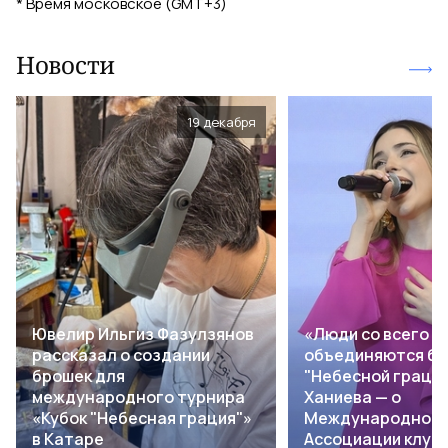
*
Время московское (GMT+3)
Новости
19 декабря
Ювелир Ильгиз Фазулзянов
«Люди со всего м
рассказал о создании
объединяются бл
брошек для
"Небесной грации
международного турнира
Ханиева — о
«Кубок "Небесная грация"»
Международной
в Катаре
Ассоциации клуб