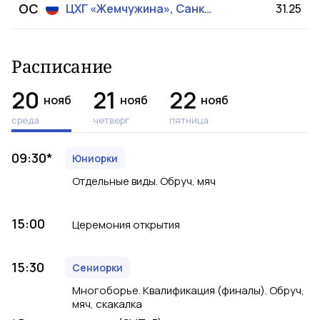
OC
ЦХГ «Жемчужина», Санкт-Петербург (сениорки)
31.25
Расписание
20
21
22
нояб
нояб
нояб
среда
четверг
пятница
09:30
*
Юниорки
Отдельные виды. Обруч, мяч
15:00
Церемония открытия
15:30
Сениорки
Многоборье. Квалификация (финалы). Обруч,
мяч, скакалка