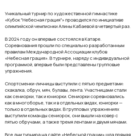
Уникальный турнир по художественной гимнастике
«Кубок "Небесная грация"» проводился по инициативе
олимпийской чемпионки Алины Кабаевой в четвертый раз.
В 2024 году он впервые состоялся в Катаре.
Соревнования прошли по специально разработанным
правилам Международной Ассоциации клубов
«Небесная грация». В турнире, наряду с индивидуальной
программой, впервые были представлены групповые
упражнения.
Спортсменки-личницы выступили с пятью предметами:
скакалка, обруч, мяч, булавы, лента. Участницами стали
как сениорки, так и юниорки. Сениорки соревновались
как в многоборье, так и в отдельных видах, юниорки —
только в отдельных видах. В групповых упражнениях
выступили команды сениорок, они вышли на ковер с
пятью обручами, а также тремя лентами и двумя мячами.
Все дни турнира на сайте «Небесной грации» шла прямая