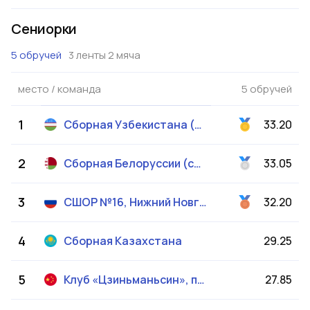
Сениорки
5 обручей
3 ленты 2 мяча
место / команда
5 обручей
1
33.20
Сборная Узбекистана (cениорки)
2
33.05
Сборная Белоруссии (сениорки)
3
32.20
СШОР №16, Нижний Новгород (сениорки)
4
Сборная Казахстана
29.25
5
Клуб «Цзиньманьсин», провинция Ляонин
27.85