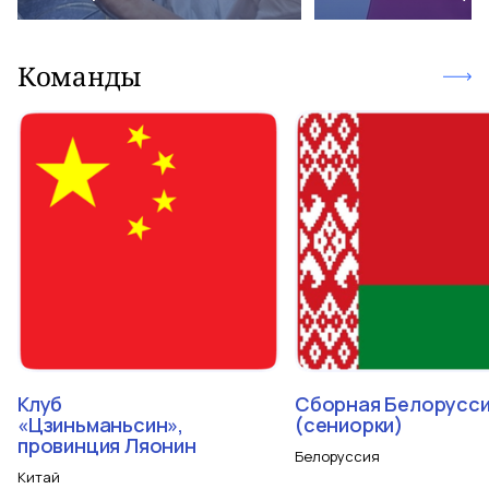
Команды
Клуб
Сборная Белорусс
«Цзиньманьсин»,
(сениорки)
провинция Ляонин
Белоруссия
Китай