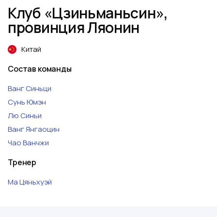
Клуб «Цзиньманьсин»,
провинция Ляонин
Китай
Состав команды
Ванг
Синьци
Сунь
Юмэн
Лю
Синьи
Ванг
Янгaoцин
Чао
Ванчжи
Тренер
Ма
Цяньхуэй