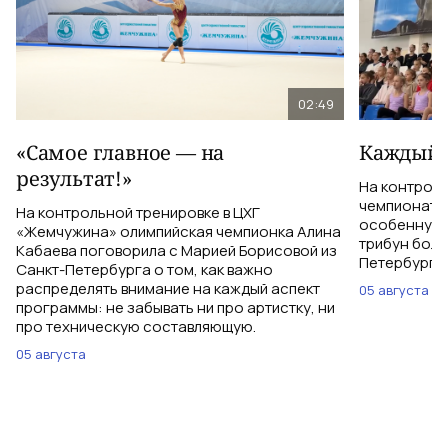
02:49
«Самое главное — на
Каждый 
результат!»
На контрол
чемпионатом
На контрольной тренировке в ЦХГ
особенную 
«Жемчужина» олимпийская чемпионка Алина
трибун боле
Кабаева поговорила с Марией Борисовой из
Петербурга 
Санкт-Петербурга о том, как важно
распределять внимание на каждый аспект
05 августа
программы: не забывать ни про артистку, ни
про техническую составляющую.
05 августа