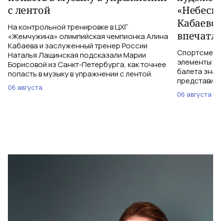
с лентой
«Небесн
Кабаево
На контрольной тренировке в ЦХГ
впечатл
«Жемчужина» олимпийская чемпионка Алина
Кабаева и заслуженный тренер России
Спортсменки
Наталья Лащинская подсказали Марии
элементы ув
Борисовой из Санкт-Петербурга, как точнее
балета знаю
попасть в музыку в упражнении с лентой.
представить
06 августа
06 августа