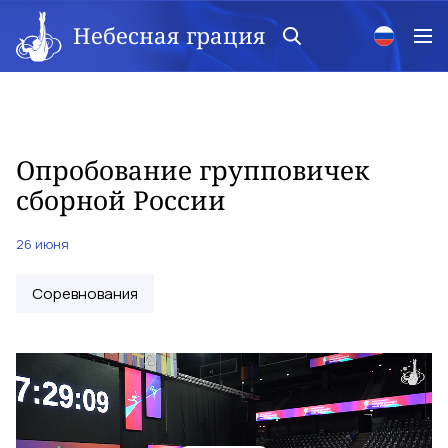
Небесная грация
Опробование групповичек
сборной России
26 июня
Соревнования