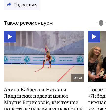
Поделиться
Также рекомендуем
01:48
Алина Кабаева и Наталья
После п
Лащинская подсказывают
«Лебеди
Марии Борисовой, как точнее
гимнаст
попасть в музыку в упражнении
художес