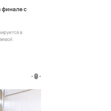
 финале с
нируется в
аевой.