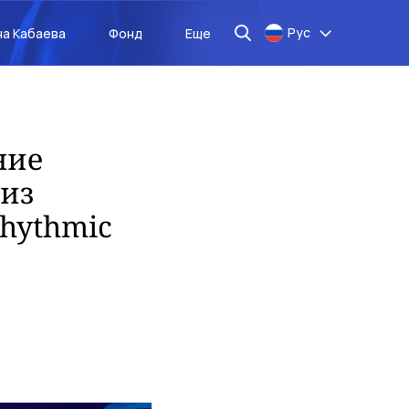
Рус
на Кабаева
Фонд
Еще
ние
из
hythmic