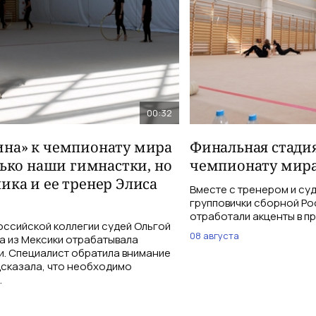
00:32
на» к чемпионату мира
Финальная стадия
лько наши гимнастки, но
чемпионату мира
ика и ее тренер Элиса
Вместе с тренером и су
групповички сборной Ро
отработали акценты в п
оссийской коллегии судей Ольгой
08 августа
а из Мексики отрабатывала
и. Специалист обратила внимание
дсказала, что необходимо
.