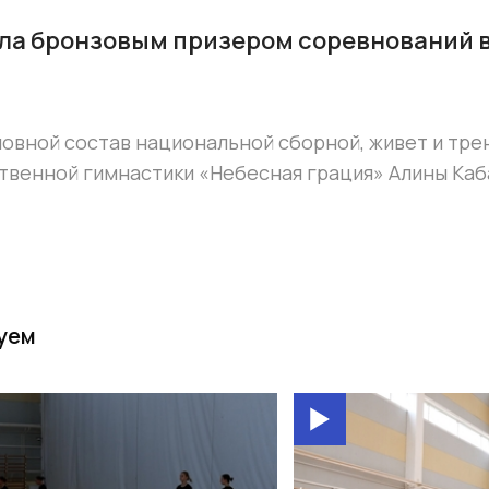
ла бронзовым призером соревнований в
новной состав национальной сборной, живет и тре
твенной гимнастики «Небесная грация» Алины Каб
уем