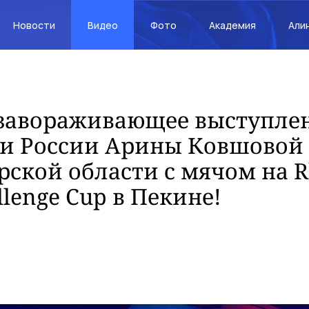
Новости
Видео
Фото
Академия
Али
завораживающее выступле
и России Арины Ковшовой 
ской области с мячом на R
llenge Cup в Пекине!