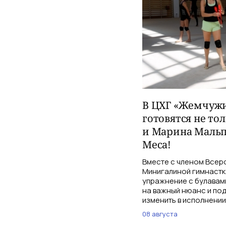
В ЦХГ «Жемчужи
готовятся не то
и Марина Мальп
Меса!
Вместе с членом Всер
Минигалиной гимнастк
упражнение с булавам
на важный нюанс и по
изменить в исполнении
08 августа