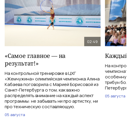
02:49
«Самое главное — на
Каждый 
результат!»
На контрол
чемпионатом
На контрольной тренировке в ЦХГ
особенную 
«Жемчужина» олимпийская чемпионка Алина
трибун боле
Кабаева поговорила с Марией Борисовой из
Петербурга 
Санкт-Петербурга о том, как важно
распределять внимание на каждый аспект
05 августа
программы: не забывать ни про артистку, ни
про техническую составляющую.
05 августа