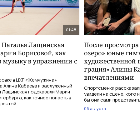
01:48
и Наталья Лащинская
После просмотра
арии Борисовой, как
озеро» юные гим
в музыку в упражнении с
художественной 
грация» Алины К
впечатлениями
ровке в ЦХГ «Жемчужина»
а Алина Кабаева и заслуженный
Спортсменки рассказали
я Лащинская подсказали Марии
увидели на сцене, кого 
тербурга, как точнее попасть в
бы они сами представить
 лентой.
06 августа