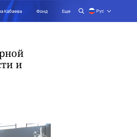
Рус
на Кабаева
Фонд
Еще
орной
сти и