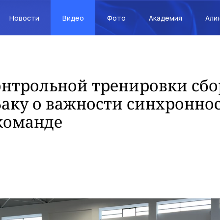
Новости
Видео
Фото
Академия
Али
онтрольной тренировки сб
Баку о важности синхронно
команде