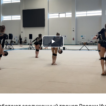
Play
Video
аботают заслуженный тренер России Ин