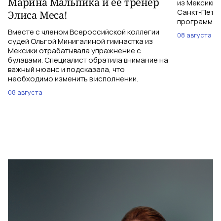
Марина Мальпика и ее тренер
из Мексики 
Санкт-Петер
Элиса Меса!
программе с
Вместе с членом Всероссийской коллегии
08 августа
судей Ольгой Минигалиной гимнастка из
Мексики отрабатывала упражнение с
булавами. Специалист обратила внимание на
важный нюанс и подсказала, что
необходимо изменить в исполнении.
08 августа