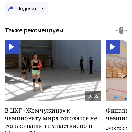
Поделиться
Также рекомендуем
00:32
В ЦХГ «Жемчужина» к
Финальна
чемпионату мира готовятся не
чемпион
только наши гимнастки, но и
Вместе с тр