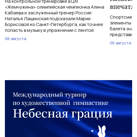
На контрольной тренировке в ЦХГ
впечатл
«Жемчужина» олимпийская чемпионка Алина
Кабаева и заслуженный тренер России
Спортсменки
Наталья Лащинская подсказали Марии
элементы ув
Борисовой из Санкт-Петербурга, как точнее
балета знаю
попасть в музыку в упражнении с лентой.
представить
06 августа
06 августа