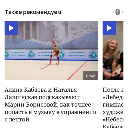
Также рекомендуем
01:48
Алина Кабаева и Наталья
После п
Лащинская подсказывают
«Лебеди
Марии Борисовой, как точнее
гимнаст
попасть в музыку в упражнении
художес
с лентой
«Небесн
Кабаево