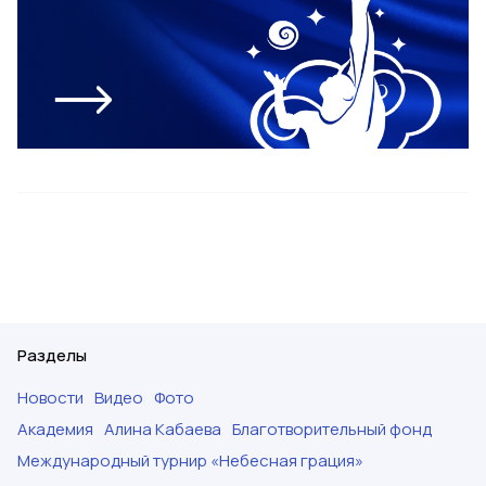
Разделы
Новости
Видео
Фото
Академия
Алина Кабаева
Благотворительный фонд
Международный турнир «Небесная грация»