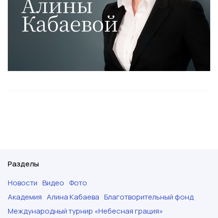
Разделы
Новости
Видео
Фото
Академия
Алина Кабаева
Благотворительный фонд
Международный турнир «Небесная грация»