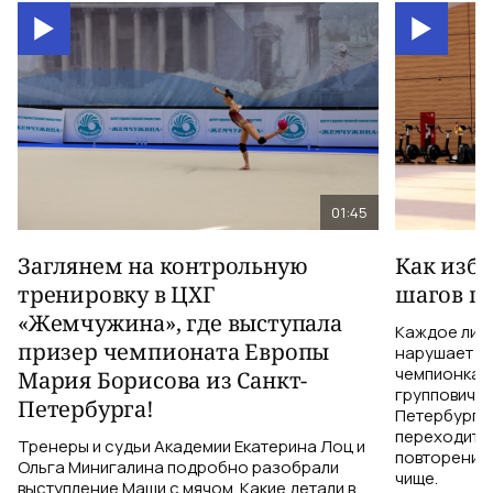
01:45
Заглянем на контрольную
Как изб
тренировку в ЦХГ
шагов по
«Жемчужина», где выступала
Каждое лиш
призер чемпионата Европы
нарушает те
чемпионка 
Мария Борисова из Санкт-
групповичка
Петербурга!
Петербурга,
переходить 
Тренеры и судьи Академии Екатерина Лоц и
повторений 
Ольга Минигалина подробно разобрали
чище.
выступление Маши с мячом. Какие детали в