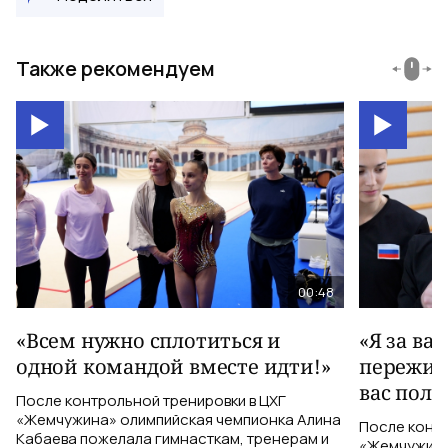
Также рекомендуем
00:48
«Всем нужно сплотиться и
«Я за ва
одной командой вместе идти!»
пережива
вас полу
После контрольной тренировки в ЦХГ
«Жемчужина» олимпийская чемпионка Алина
После контр
Кабаева пожелала гимнасткам, тренерам и
«Жемчужина