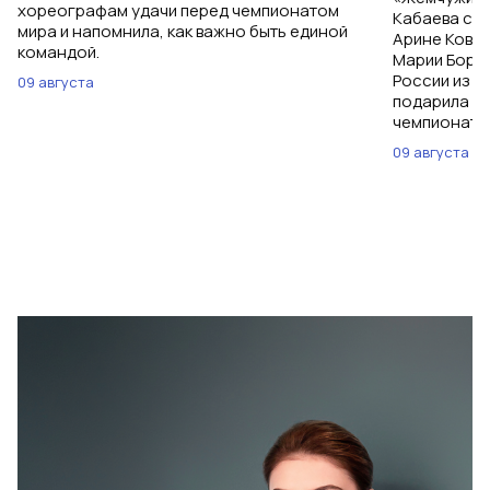
хореографам удачи перед чемпионатом
Кабаева ска
мира и напомнила, как важно быть единой
Арине Ковшо
командой.
Марии Бори
России из С
09 августа
подарила им
чемпионат м
09 августа