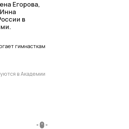
ена Егорова,
 Инна
России в
ами.
могает гимнасткам
руются в Академии