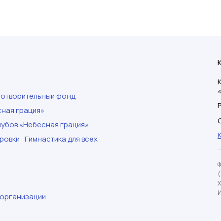
готворительный фонд
ная грация»
убов «Небесная грация»
ровки
Гимнастика для всех
И
 организации