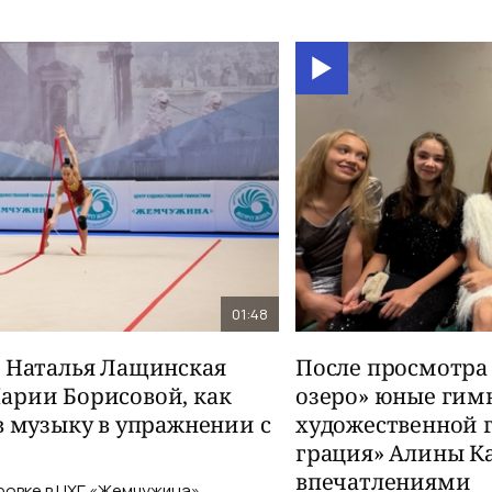
01:48
и Наталья Лащинская
После просмотра
арии Борисовой, как
озеро» юные гим
в музыку в упражнении с
художественной 
грация» Алины К
впечатлениями
ровке в ЦХГ «Жемчужина»