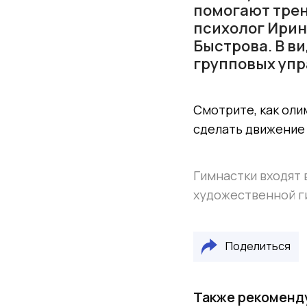
помогают трен
психолог Ирин
Быстрова. В в
групповых упр
Смотрите, как оли
сделать движение
Гимнастки входят 
художественной г
Поделиться
Также рекоменд