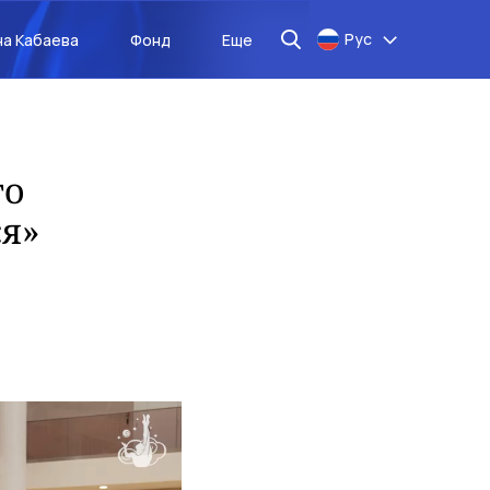
Рус
на Кабаева
Фонд
Еще
то
ся»