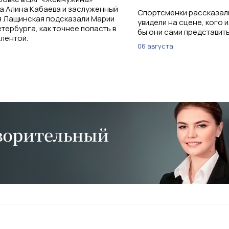
а Алина Кабаева и заслуженный
Спортсменки рассказали
я Лащинская подсказали Марии
увидели на сцене, кого 
тербурга, как точнее попасть в
бы они сами представить
 лентой.
06 августа