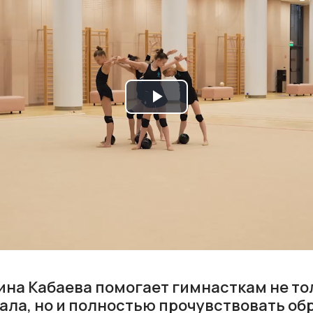
Play
Video
ина Кабаева помогает гимнасткам не то
ала, но и полностью прочувствовать обр