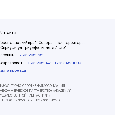
Контакты
Краснодарский край, Федеральная территория
«Сириус», ул.Триумфальная, д.7, стр.1
Ресепшн
:
+78622659559
Секретариат
:
+78622659449
,
+79284581000
Карта проезда
ФИЗКУЛЬТУРНО-СПОРТИВНАЯ АССОЦИАЦИЯ
(НЕКОММЕРЧЕСКОЕ ПАРТНЕРСТВО) «АКАДЕМИЯ
ХУДОЖЕСТВЕННОЙ ГИМНАСТИКИ»
НН: 2367027850
|
ОГРН: 1222300058243