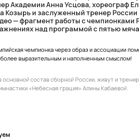
ер Академии Анна Усцова, хореограф Ел
а Козырь и заслуженный тренер России
идео — фрагмент работы с чемпионками 
ажнениях над программой с пятью мяч
мпийская чемпионка через образ и ассоциации по
 более выразительным и наполненным смыслом!
в основной состав сборной России, живут и трени
имнастики «Небесная грация» Алины Кабаевой.
уем