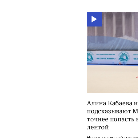
Алина Кабаева 
подсказывают М
точнее попасть 
лентой
На контрольной трени