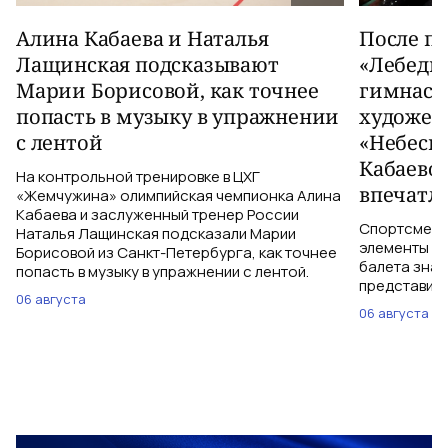
Алина Кабаева и Наталья
После п
Лащинская подсказывают
«Лебеди
Марии Борисовой, как точнее
гимнаст
попасть в музыку в упражнении
художес
с лентой
«Небесн
Кабаево
На контрольной тренировке в ЦХГ
впечатл
«Жемчужина» олимпийская чемпионка Алина
Кабаева и заслуженный тренер России
Спортсменки
Наталья Лащинская подсказали Марии
элементы ув
Борисовой из Санкт-Петербурга, как точнее
балета знаю
попасть в музыку в упражнении с лентой.
представить
06 августа
06 августа