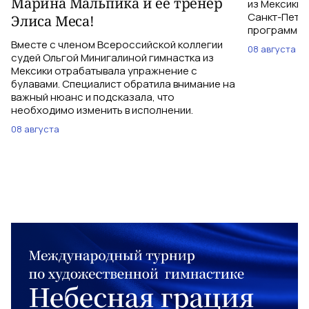
Марина Мальпика и ее тренер
из Мексики 
Санкт-Петер
Элиса Меса!
программе с
Вместе с членом Всероссийской коллегии
08 августа
судей Ольгой Минигалиной гимнастка из
Мексики отрабатывала упражнение с
булавами. Специалист обратила внимание на
важный нюанс и подсказала, что
необходимо изменить в исполнении.
08 августа