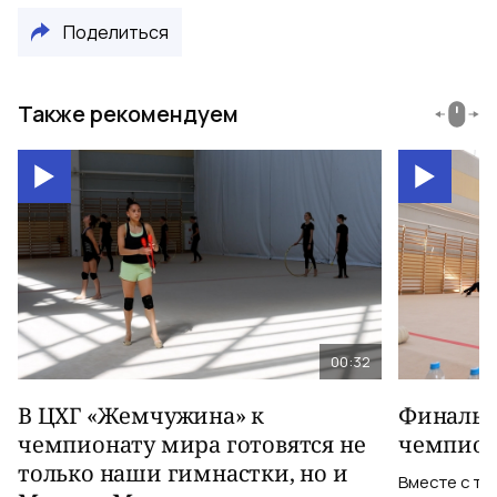
Поделиться
Также рекомендуем
00:32
В ЦХГ «Жемчужина» к
Финальна
чемпионату мира готовятся не
чемпион
только наши гимнастки, но и
Вместе с тр