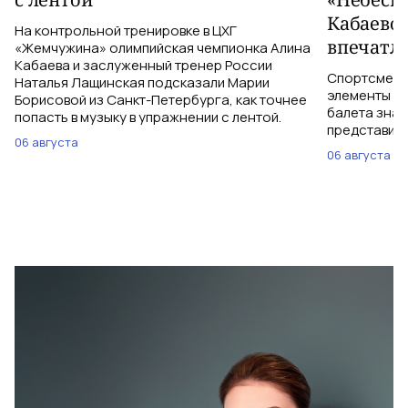
Кабаево
На контрольной тренировке в ЦХГ
впечатл
«Жемчужина» олимпийская чемпионка Алина
Кабаева и заслуженный тренер России
Спортсменки
Наталья Лащинская подсказали Марии
элементы ув
Борисовой из Санкт-Петербурга, как точнее
балета знаю
попасть в музыку в упражнении с лентой.
представить
06 августа
06 августа