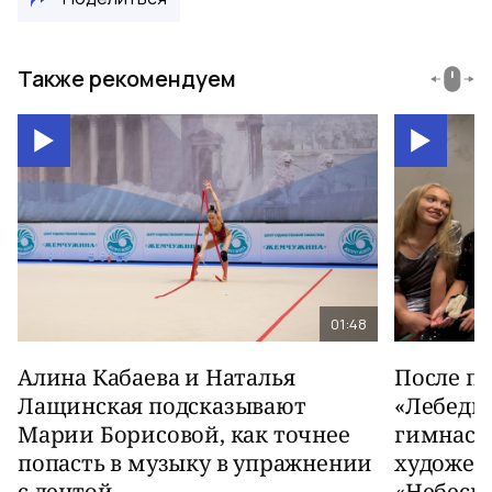
Также рекомендуем
01:48
Алина Кабаева и Наталья
После п
Лащинская подсказывают
«Лебеди
Марии Борисовой, как точнее
гимнаст
попасть в музыку в упражнении
художес
с лентой
«Небесн