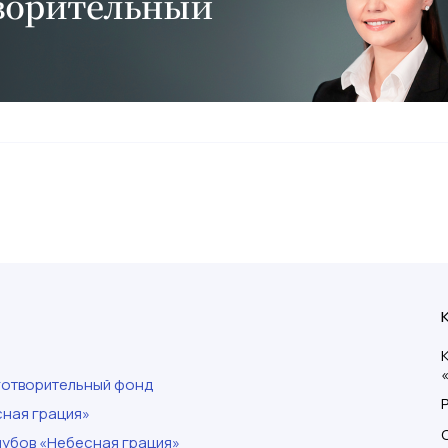
готворительный фонд
ная грация»
убов «Небесная грация»