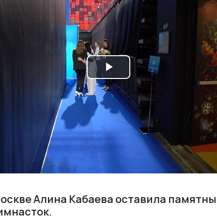
Play
Video
Москве Алина Кабаева оставила памятны
имнасток.