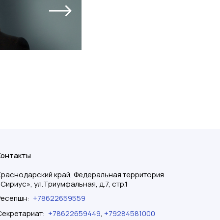
Контакты
Краснодарский край, Федеральная территория
«Сириус», ул.Триумфальная, д.7, стр.1
Ресепшн
:
+78622659559
Секретариат
:
+78622659449
,
+79284581000