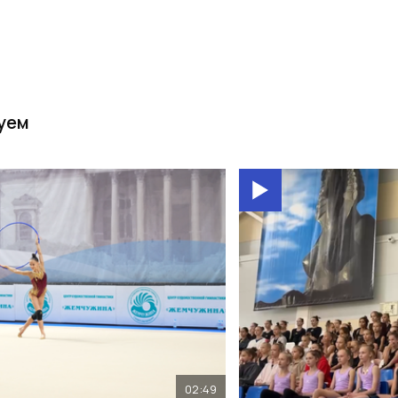
уем
02:49