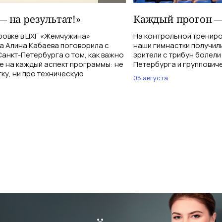
— на результат!»
Каждый прогон —
ровке в ЦХГ «Жемчужина»
На контрольной тренир
а Алина Кабаева поговорила с
наши гимнастки получи
анкт-Петербурга о том, как важно
зрители с трибун болели
е на каждый аспект программы: не
Петербурга и группович
тку, ни про техническую
05 августа