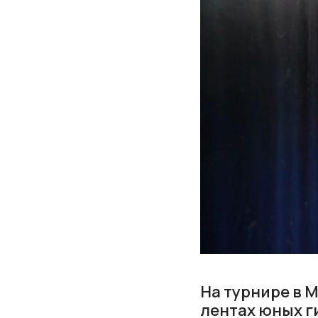
На турнире в 
лентах юных г