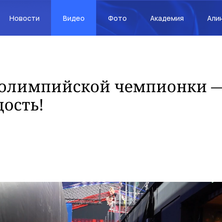
Новости
Видео
Фото
Академия
Али
 олимпийской чемпионки —
дость!