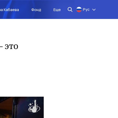
Рус
на Кабаева
Фонд
Еще
 это