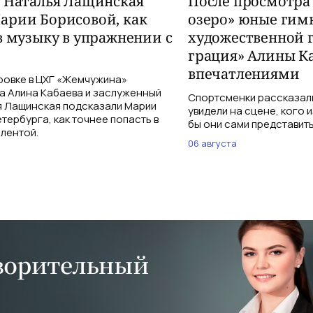
и Наталья Лащинская
После просмотра
арии Борисовой, как
озеро» юные гим
в музыку в упражнении с
художественной 
грация» Алины К
впечатлениями
ровке в ЦХГ «Жемчужина»
а Алина Кабаева и заслуженный
Спортсменки рассказали
я Лащинская подсказали Марии
увидели на сцене, кого 
тербурга, как точнее попасть в
бы они сами представить
 лентой.
06 августа