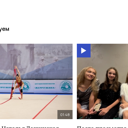
уем
01:48