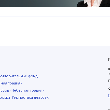
готворительный фонд
ная грация»
убов «Небесная грация»
ровки
Гимнастика для всех