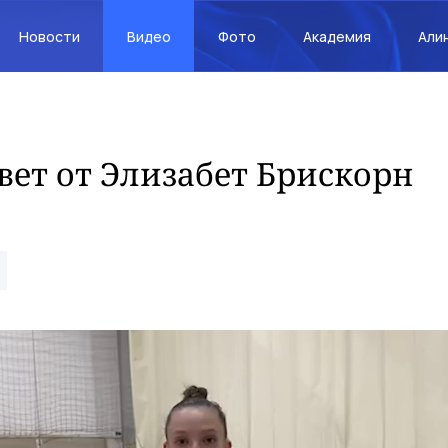
Новости
Видео
Фото
Академия
Али
ет от Элизабет Брискорн