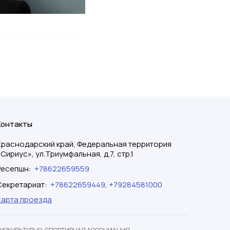
Контакты
Краснодарский край, Федеральная территория
«Сириус», ул.Триумфальная, д.7, стр.1
Ресепшн
:
+78622659559
Секретариат
:
+78622659449
,
+79284581000
Карта проезда