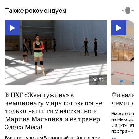
Также рекомендуем
00:32
В ЦХГ «Жемчужина» к
Финальна
чемпионату мира готовятся не
чемпион
только наши гимнастки, но и
Вместе с тр
Марина Мальпика и ее тренер
из Мексики 
Санкт-Петер
Элиса Меса!
программе с
Вместе с членом Всероссийской коллегии