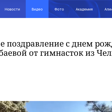
Новости
Видео
Фото
Академия
Али
е поздравление с днем рож
аевой от гимнасток из Че