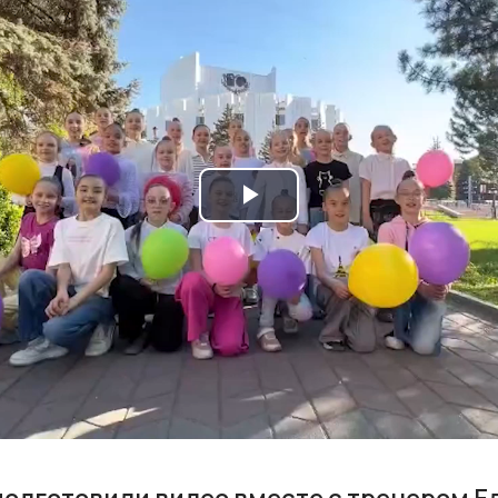
Play
Video
одготовили видео вместе с тренером Е