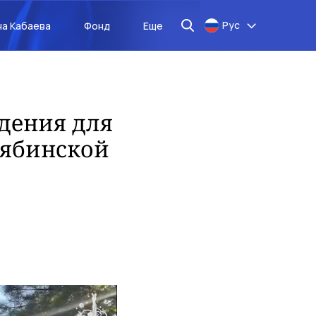
Рус
на Кабаева
Фонд
Еще
дения для
лябинской