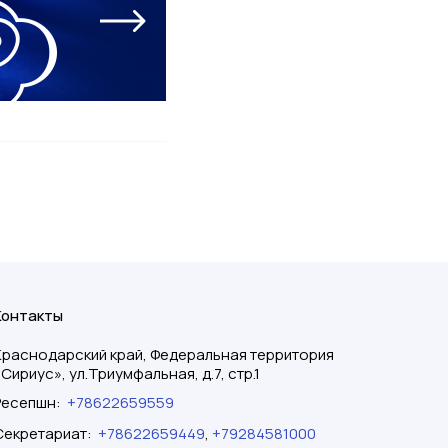
Контакты
Краснодарский край, Федеральная территория
«Сириус», ул.Триумфальная, д.7, стр.1
Ресепшн
:
+78622659559
Секретариат
:
+78622659449
,
+79284581000