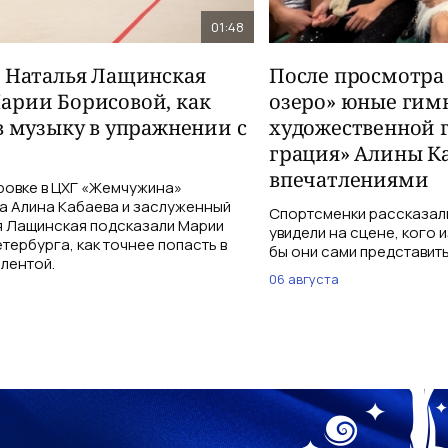
01:48
и Наталья Лащинская
После просмотра
арии Борисовой, как
озеро» юные гим
в музыку в упражнении с
художественной 
грация» Алины К
впечатлениями
ровке в ЦХГ «Жемчужина»
а Алина Кабаева и заслуженный
Спортсменки рассказали
я Лащинская подсказали Марии
увидели на сцене, кого 
тербурга, как точнее попасть в
бы они сами представить
 лентой.
06 августа