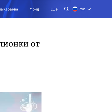
Рус
на Кабаева
Фонд
Еще
пионки от