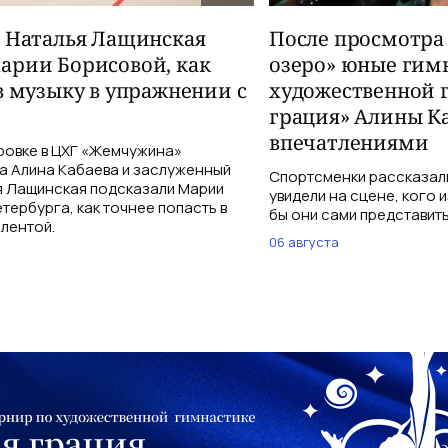
и Наталья Лащинская
После просмотра
арии Борисовой, как
озеро» юные гим
в музыку в упражнении с
художественной 
грация» Алины К
впечатлениями
ровке в ЦХГ «Жемчужина»
а Алина Кабаева и заслуженный
Спортсменки рассказали
я Лащинская подсказали Марии
увидели на сцене, кого 
тербурга, как точнее попасть в
бы они сами представить
 лентой.
06 августа