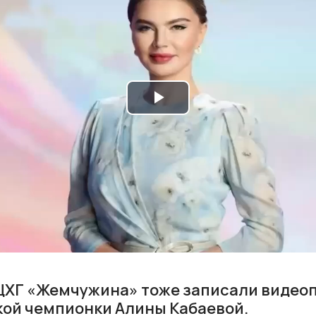
Play
Video
ЦХГ «Жемчужина» тоже записали видео
ой чемпионки Алины Кабаевой.