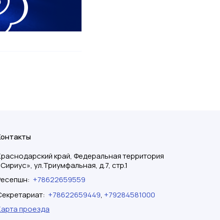
Контакты
Краснодарский край, Федеральная территория
«Сириус», ул.Триумфальная, д.7, стр.1
Ресепшн
:
+78622659559
Секретариат
:
+78622659449
,
+79284581000
Карта проезда