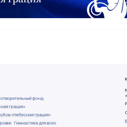
готворительный фонд
ная грация»
убов «Небесная грация»
ровки
Гимнастика для всех