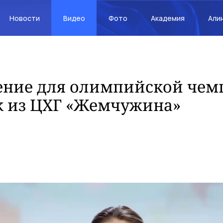
Новости
Видео
Фото
Академия
Али
ение для олимпийской чем
к из ЦХГ «Жемчужина»