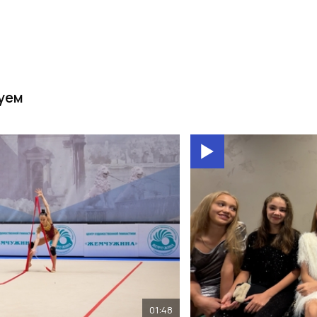
уем
01:48