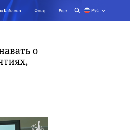
Рус
на Кабаева
Фонд
Еще
навать о
ятиях,