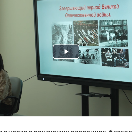
Play
Video
 с урока о решающих операциях, благо