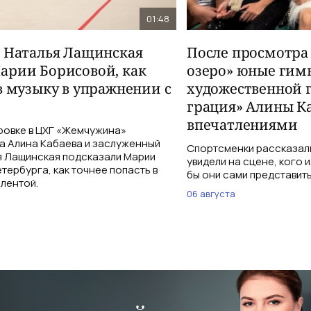
01:48
и Наталья Лащинская
После просмотра
арии Борисовой, как
озеро» юные гим
в музыку в упражнении с
художественной 
грация» Алины К
впечатлениями
ровке в ЦХГ «Жемчужина»
а Алина Кабаева и заслуженный
Спортсменки рассказали
я Лащинская подсказали Марии
увидели на сцене, кого 
тербурга, как точнее попасть в
бы они сами представить
 лентой.
06 августа