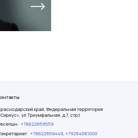
Контакты
Краснодарский край, Федеральная территория
«Сириус», ул.Триумфальная, д.7, стр.1
Ресепшн
:
+78622659559
Секретариат
:
+78622659449
,
+79284581000