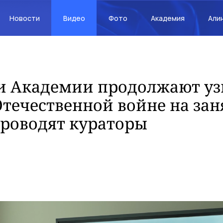
Новости
Видео
Фото
Академия
Али
и Академии продолжают уз
течественной войне на зан
проводят кураторы