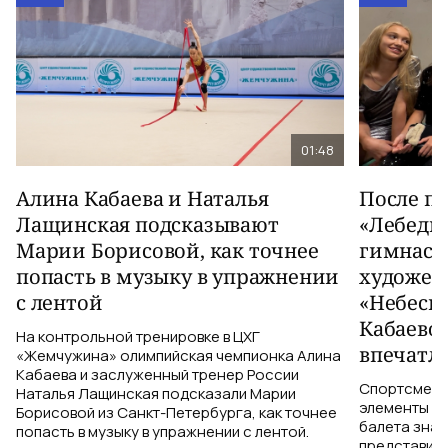
01:48
Алина Кабаева и Наталья
После п
Лащинская подсказывают
«Лебеди
Марии Борисовой, как точнее
гимнаст
попасть в музыку в упражнении
художес
с лентой
«Небесн
Кабаево
На контрольной тренировке в ЦХГ
впечатл
«Жемчужина» олимпийская чемпионка Алина
Кабаева и заслуженный тренер России
Спортсменки
Наталья Лащинская подсказали Марии
элементы ув
Борисовой из Санкт-Петербурга, как точнее
балета знаю
попасть в музыку в упражнении с лентой.
представить