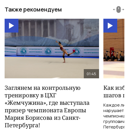
Также рекомендуем
01:45
Заглянем на контрольную
Как изб
тренировку в ЦХГ
шагов по
«Жемчужина», где выступала
Каждое лиш
призер чемпионата Европы
нарушает те
чемпионка 
Мария Борисова из Санкт-
групповичка
Петербурга!
Петербурга,