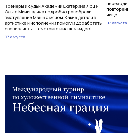
переходить 
Тренеры и судьи Академии Екатерина Лоц и
повторений 
Ольга Минигалина подробно разобрали
чище.
выступление Маши с мячом. Какие детали в
артистике и исполнении помогли доработать
07 августа
специалисты — смотрите в нашем видео!
07 августа