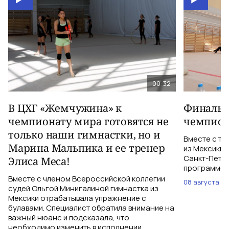
00:32
В ЦХГ «Жемчужина» к
Финальна
чемпионату мира готовятся не
чемпион
только наши гимнастки, но и
Вместе с тр
Марина Мальпика и ее тренер
из Мексики 
Санкт-Петер
Элиса Меса!
программе с
Вместе с членом Всероссийской коллегии
08 августа
судей Ольгой Минигалиной гимнастка из
Мексики отрабатывала упражнение с
булавами. Специалист обратила внимание на
важный нюанс и подсказала, что
необходимо изменить в исполнении.