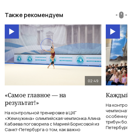
Также рекомендуем
02:49
«Самое главное — на
Каждый 
результат!»
На контрол
чемпионатом
На контрольной тренировке в ЦХГ
особенную 
«Жемчужина» олимпийская чемпионка Алина
трибун боле
Кабаева поговорила с Марией Борисовой из
Петербурга 
Санкт-Петербурга о том, как важно