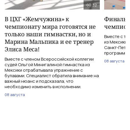
00:32
В ЦХГ «Жемчужина» к
Финальна
чемпионату мира готовятся не
чемпион
только наши гимнастки, но и
Вместе с тр
Марина Мальпика и ее тренер
из Мексики 
Санкт-Петер
Элиса Меса!
программе с
Вместе с членом Всероссийской коллегии
08 августа
судей Ольгой Минигалиной гимнастка из
Мексики отрабатывала упражнение с
булавами. Специалист обратила внимание на
важный нюанс и подсказала, что
необходимо изменить в исполнении.
08 августа