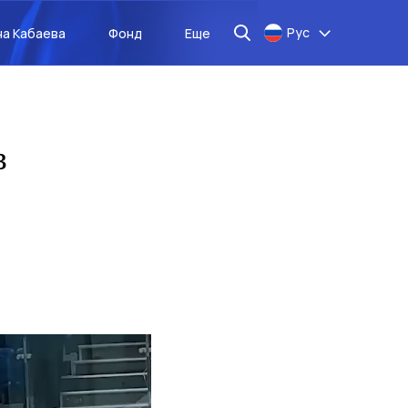
Рус
на Кабаева
Фонд
Еще
в