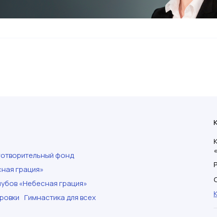
готворительный фонд
ная грация»
убов «Небесная грация»
ровки
Гимнастика для всех