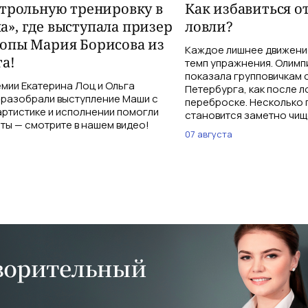
нтрольную тренировку в
Как избавиться о
», где выступала призер
ловли?
опы Мария Борисова из
Каждое лишнее движение
а!
темп упражнения. Олимп
показала групповичкам 
мии Екатерина Лоц и Ольга
Петербурга, как после л
разобрали выступление Маши с
переброске. Несколько 
 артистике и исполнении помогли
становится заметно чищ
ты — смотрите в нашем видео!
07 августа