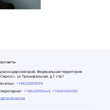
Контакты
Краснодарский край, Федеральная территория
«Сириус», ул.Триумфальная, д.7, стр.1
Ресепшн
:
+78622659559
Секретариат
:
+78622659449
,
+79284581000
Карта проезда