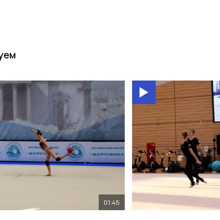
уем
01:45