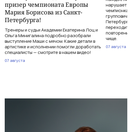
призер чемпионата Европы
нарушает те
чемпионка 
Мария Борисова из Санкт-
групповичка
Петербурга!
Петербурга,
переходить 
Тренеры и судьи Академии Екатерина Лоц и
повторений 
Ольга Минигалина подробно разобрали
чище.
выступление Маши с мячом. Какие детали в
артистике и исполнении помогли доработать
07 августа
специалисты — смотрите в нашем видео!
07 августа