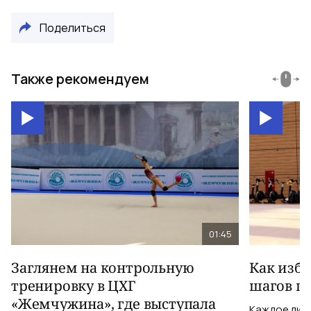
Поделиться
Также рекомендуем
01:45
Заглянем на контрольную
Как изб
тренировку в ЦХГ
шагов по
«Жемчужина», где выступала
Каждое лиш