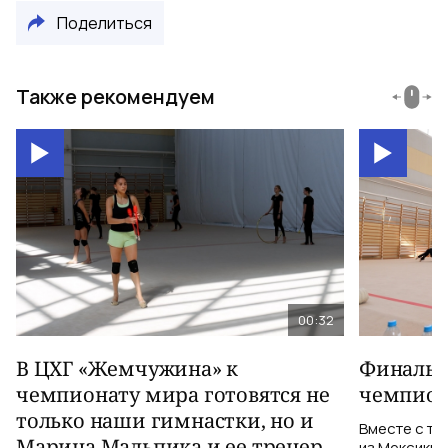
Поделиться
Также рекомендуем
00:32
В ЦХГ «Жемчужина» к
Финальна
чемпионату мира готовятся не
чемпион
только наши гимнастки, но и
Вместе с тр
Марина Мальпика и ее тренер
из Мексики 