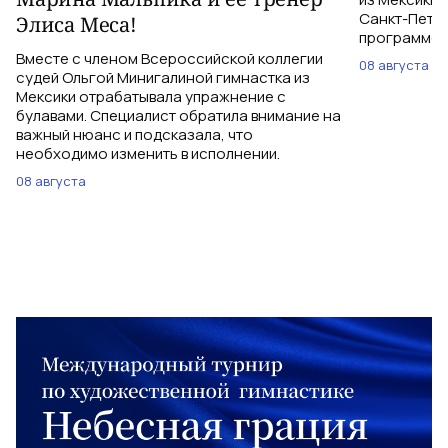
Санкт-Петер
Элиса Меса!
программе с
Вместе с членом Всероссийской коллегии
08 августа
судей Ольгой Минигалиной гимнастка из
Мексики отрабатывала упражнение с
булавами. Специалист обратила внимание на
важный нюанс и подсказала, что
необходимо изменить в исполнении.
08 августа