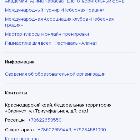
Академия
Алина Кабаева
Благотворительный фонд
Международный турнир «Небесная грация»
Международная Ассоциация клубов «Небесная
грация»
Мастер-классы и онлайн-тренировки
Гимнастика для всех
Фестиваль «Алина»
Информация
Сведения об образовательной организации
Контакты
Краснодарский край, Федеральная территория
«Сириус», ул.Триумфальная, д.7, стр.1
Ресепшн
:
+78622659559
Секретариат
:
+78622659449
,
+79284581000
Карта проезда