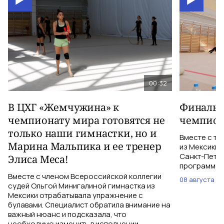
00:32
В ЦХГ «Жемчужина» к
Финальна
чемпионату мира готовятся не
чемпион
только наши гимнастки, но и
Вместе с тр
Марина Мальпика и ее тренер
из Мексики 
Санкт-Петер
Элиса Меса!
программе с
Вместе с членом Всероссийской коллегии
08 августа
судей Ольгой Минигалиной гимнастка из
Мексики отрабатывала упражнение с
булавами. Специалист обратила внимание на
важный нюанс и подсказала, что
необходимо изменить в исполнении.