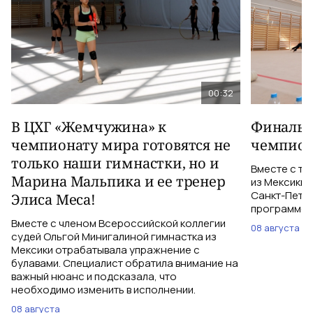
00:32
В ЦХГ «Жемчужина» к
Финальна
чемпионату мира готовятся не
чемпион
только наши гимнастки, но и
Вместе с тр
Марина Мальпика и ее тренер
из Мексики 
Санкт-Петер
Элиса Меса!
программе с
Вместе с членом Всероссийской коллегии
08 августа
судей Ольгой Минигалиной гимнастка из
Мексики отрабатывала упражнение с
булавами. Специалист обратила внимание на
важный нюанс и подсказала, что
необходимо изменить в исполнении.
08 августа