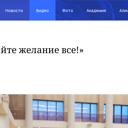
Новости
Видео
Фото
Академия
Али
йте желание все!»