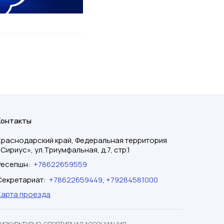
Контакты
Краснодарский край, Федеральная территория
«Сириус», ул.Триумфальная, д.7, стр.1
Ресепшн
:
+78622659559
Секретариат
:
+78622659449
,
+79284581000
Карта проезда