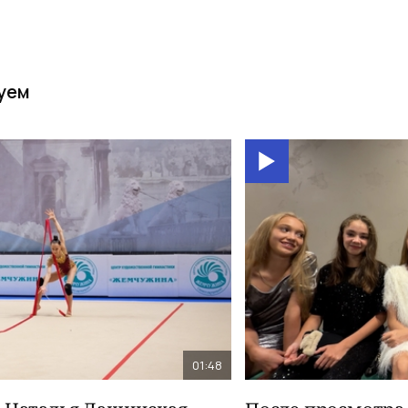
уем
01:48