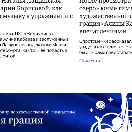
и Наталья Лащинская
После просмотра
арии Борисовой, как
озеро» юные гим
в музыку в упражнении с
художественной 
грация» Алины К
впечатлениями
ровке в ЦХГ «Жемчужина»
а Алина Кабаева и заслуженный
Спортсменки рассказали
я Лащинская подсказали Марии
увидели на сцене, кого 
тербурга, как точнее попасть в
бы они сами представить
 лентой.
06 августа