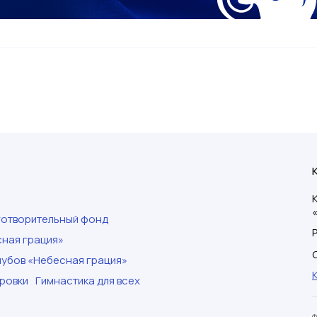
готворительный фонд
ная грация»
убов «Небесная грация»
ровки
Гимнастика для всех