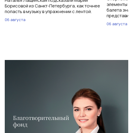
Наталья Лащинская подсказали Марии
элементы ув
Борисовой из Санкт-Петербурга, как точнее
балета знаю
попасть в музыку в упражнении с лентой.
представить
06 августа
06 августа