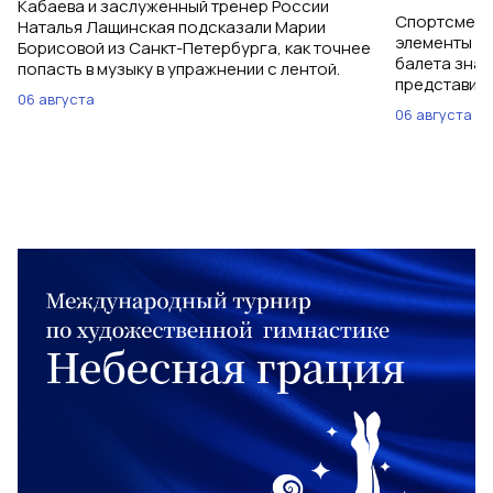
Кабаева и заслуженный тренер России
Спортсменки
Наталья Лащинская подсказали Марии
элементы ув
Борисовой из Санкт-Петербурга, как точнее
балета знаю
попасть в музыку в упражнении с лентой.
представить
06 августа
06 августа